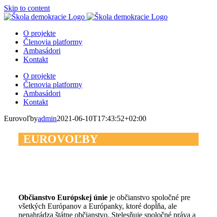
Skip to content
O projekte
Členovia platformy
Ambasádori
Kontakt
O projekte
Členovia platformy
Ambasádori
Kontakt
Eurovoľby
admin
2021-06-10T17:43:52+02:00
EUROVOĽBY
Občianstvo Európskej únie
je občianstvo spoločné pre
všetkých Európanov a Európanky, ktoré dopĺňa, ale
nenahrádza štátne občianstvo. Stelesňuje spoločné práva a