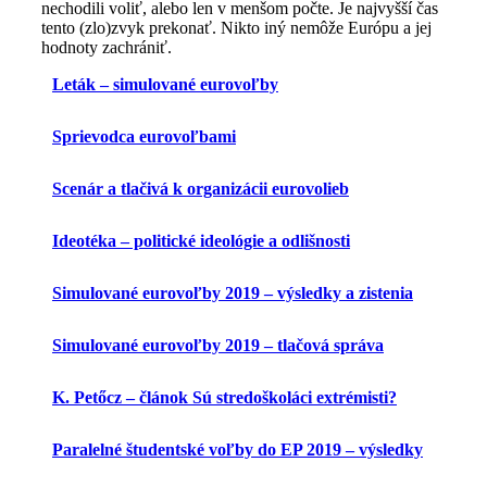
nechodili voliť, alebo len v menšom počte. Je najvyšší čas
tento (zlo)zvyk prekonať. Nikto iný nemôže Európu a jej
hodnoty zachrániť.
Leták – simulované eurovoľby
Sprievodca eurovoľbami
Scenár a tlačivá k organizácii eurovolieb
Ideotéka – politické ideológie a odlišnosti
Simulované eurovoľby 2019 – výsledky a zistenia
Simulované eurovoľby 2019 – tlačová správa
K. Petőcz – článok Sú stredoškoláci extrémisti?
Paralelné študentské voľby do EP 2019 – výsledky