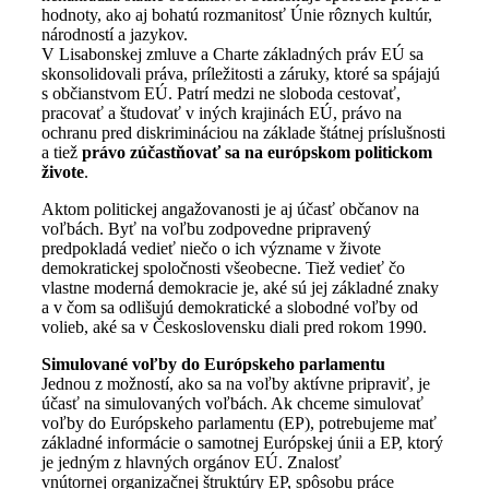
hodnoty, ako aj bohatú rozmanitosť Únie rôznych kultúr,
národností a jazykov.
V Lisabonskej zmluve a Charte základných práv EÚ sa
skonsolidovali práva, príležitosti a záruky, ktoré sa spájajú
s občianstvom EÚ. Patrí medzi ne sloboda cestovať,
pracovať a študovať v iných krajinách EÚ, právo na
ochranu pred diskrimináciou na základe štátnej príslušnosti
a tiež
právo zúčastňovať sa na európskom politickom
živote
.
Aktom politickej angažovanosti je aj účasť občanov na
voľbách. Byť na voľbu zodpovedne pripravený
predpokladá vedieť niečo o ich význame v živote
demokratickej spoločnosti všeobecne. Tiež vedieť čo
vlastne moderná demokracie je, aké sú jej základné znaky
a v čom sa odlišujú demokratické a slobodné voľby od
volieb, aké sa v Československu diali pred rokom 1990.
Simulované voľby do Európskeho parlamentu
Jednou z možností, ako sa na voľby aktívne pripraviť, je
účasť na simulovaných voľbách. Ak chceme simulovať
voľby do Európskeho parlamentu (EP), potrebujeme mať
základné informácie o samotnej Európskej únii a EP, ktorý
je jedným z hlavných orgánov EÚ. Znalosť
vnútornej organizačnej štruktúry EP, spôsobu práce