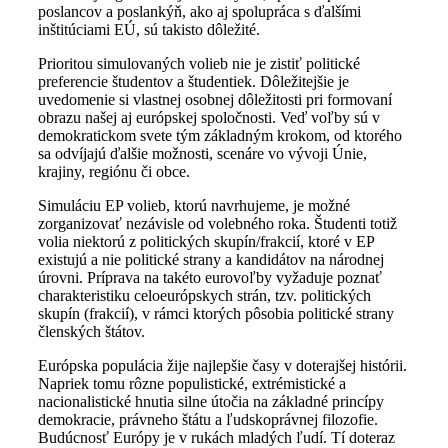
poslancov a poslankýň, ako aj spolupráca s ďalšími
inštitúciami EÚ, sú takisto dôležité.
Prioritou simulovaných volieb nie je zistiť politické
preferencie študentov a študentiek. Dôležitejšie je
uvedomenie si vlastnej osobnej dôležitosti pri formovaní
obrazu našej aj európskej spoločnosti. Veď voľby sú v
demokratickom svete tým základným krokom, od ktorého
sa odvíjajú ďalšie možnosti, scenáre vo vývoji Únie,
krajiny, regiónu či obce.
Simuláciu EP volieb, ktorú navrhujeme, je možné
zorganizovať nezávisle od volebného roka. Študenti totiž
volia niektorú z politických skupín/frakcií, ktoré v EP
existujú a nie politické strany a kandidátov na národnej
úrovni. Príprava na takéto eurovoľby vyžaduje poznať
charakteristiku celoeurópskych strán, tzv. politických
skupín (frakcií), v rámci ktorých pôsobia politické strany
členských štátov.
Európska populácia žije najlepšie časy v doterajšej histórii.
Napriek tomu rôzne populistické, extrémistické a
nacionalistické hnutia silne útočia na základné princípy
demokracie, právneho štátu a ľudskoprávnej filozofie.
Budúcnosť Európy je v rukách mladých ľudí. Tí doteraz